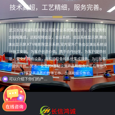
技术高超，工艺精细，服务完善。
武汉长信鸿诚科技有限公司是专业系统集成公司，公司业务包
含弱电集成，远程视频会议，会议系统，会议系统显示屏,舞台
演出显示屏,KTV电影院显示系统,室内室外广告会议演出系统设
计施工安装。为客户创造价值。携手合作伙伴，为客户提供创
新、安全的网络设备，音视频设备和系统集成服务，为行业客
户提供开放、灵活、安全的it基础设施产品和服务，正在帮助人
们享受高品质的数字工作、生活和娱乐体验。
可以介绍下你们的产品么？