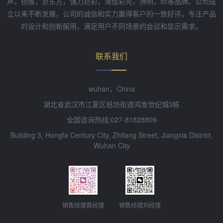
声，创维，京东方，强力巨彩，海佳彩亮，洲明，itc等品牌。公司成
立以来不断发展，公司的诚信和实力赢得客户的一致好评。专注产品
的设计和创新服用，满足用户不同场景的会议和显示需求。
联系我们
wuhan，China
湖北省武汉市江夏区纸坊街道鸿发世纪城3栋
全国咨询热线:027-81828809
Building 3, Hongfa Century City, Zhifang Street, Jiangxia District,
Wuhan City
销售经理黄经理
销售经理刘经理