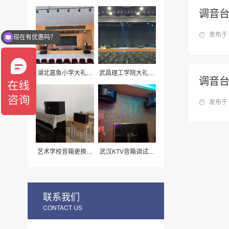
灯光工程案例
厅灯光音响案例
调音台
现在有优惠吗？
发布于 
可以介绍下产品么？
湖北嘉鱼小学大礼堂
武昌理工学院大礼堂
调音台M
音响工程
灯光音响改造
发布于 
艺术学校音箱更换安
武汉KTV音箱调试工
装
程案例
联系我们
CONTACT US