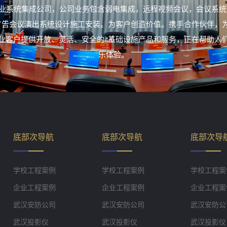
业系统集成公司，公司业务包含弱电集成，远程视频会议，会议系统
室外广告会议演出系统设计施工安装。为客户创造价值。携手合作伙伴，
业客户提供开放、灵活、安全的it基础设施产品和服务，正在帮助人
乐体验。
底部次导航
底部次导航
底部次导
学校工程案例
学校工程案例
学校工程案
企业工程案例
企业工程案例
企业工程案
武汉安防公司
武汉安防公司
武汉安防公
武汉投影仪
武汉投影仪
武汉投影仪