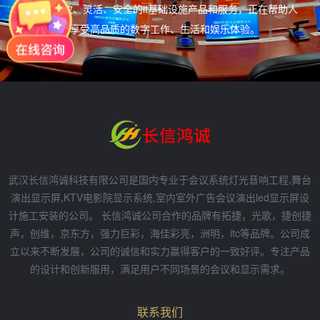
户提供开放、灵活、安全的it基础设施产品和服务，正在帮助人
们享受高品质的数字工作、生活和娱乐体验。
武汉长信鸿诚科技有限公司是国内专业于会议系统灯光音响工程,舞台
演出显示屏,KTV电影院显示系统,室内室外广告会议演出led显示屏设
计施工安装的公司。 长信鸿诚公司合作的品牌有拓捷，光歌，捷创捷
声，创维，京东方，强力巨彩，海佳彩亮，洲明，itc等品牌。公司成
立以来不断发展，公司的诚信和实力赢得客户的一致好评。专注产品
的设计和创新服用，满足用户不同场景的会议和显示需求。
联系我们