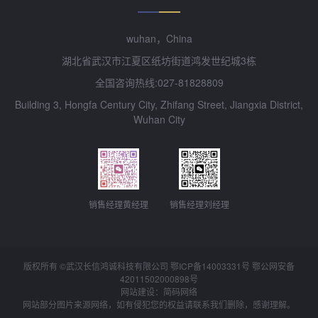
wuhan，China
湖北省武汉市江夏区纸坊街道鸿发世纪城3栋
全国咨询热线:027-81828809
Building 3, Hongfa Century City, Zhifang Street, Jiangxia District,
Wuhan City
销售经理黄经理
销售经理刘经理
版权所有 ©武汉长信鸿诚科技有限公司 鄂ICP备14003331号 鄂公网安备
42011502000898
号
网站建设：简码网络
网站部分图片来源网络，如有侵犯您的权益请联系我们删除，感谢理解。