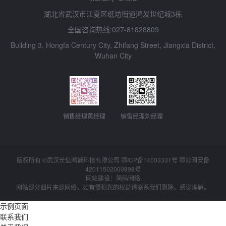
湖北省武汉市江夏区纸坊街道鸿发世纪城3栋
全国咨询热线:027-81828809
Building 3, Hongfa Century City, Zhifang Street, Jiangxia District,
Wuhan City
销售经理黄经理
销售经理刘经理
版权所有 ©武汉长信鸿诚科技有限公司 鄂ICP备14003331号 鄂公网安备
42011502000898
号
网站建设：简码网络
网站部分图片来源网络，如有侵犯您的权益请联系我们删除，感谢理解。
示例页面
联系我们