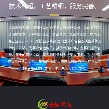
技术高超，工艺精细，服务完善。
武汉长信鸿诚科技有限公司是专业系统集成公司，公司业务包
含弱电集成，远程视频会议，会议系统，会议系统显示屏,舞台
演出显示屏,KTV电影院显示系统,室内室外广告会议演出系统设
计施工安装。为客户创造价值。携手合作伙伴，为客户提供创
新、安全的网络设备，音视频设备和系统集成服务，为行业客
户提供开放、灵活、安全的it基础设施产品和服务，正在帮助人
们享受高品质的数字工作、生活和娱乐体验。