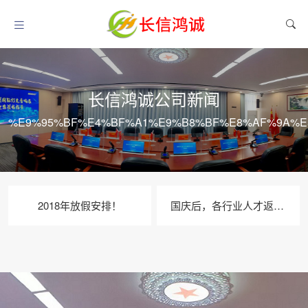
长信鸿诚公司新闻
%E9%95%BF%E4%BF%A1%E9%B8%BF%E8%AF%9A%E
2018年放假安排！
国庆后，各行业人才返程，我公司8号正式上班。