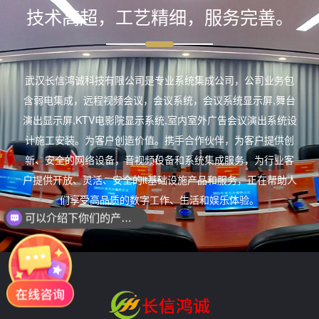
技术高超，工艺精细，服务完善。
武汉长信鸿诚科技有限公司是专业系统集成公司，公司业务包
含弱电集成，远程视频会议，会议系统，会议系统显示屏,舞台
演出显示屏,KTV电影院显示系统,室内室外广告会议演出系统设
计施工安装。为客户创造价值。携手合作伙伴，为客户提供创
新、安全的网络设备，音视频设备和系统集成服务，为行业客
户提供开放、灵活、安全的it基础设施产品和服务，正在帮助人
们享受高品质的数字工作、生活和娱乐体验。
可以介绍下你们的产品么？