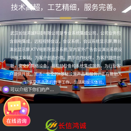
技术高超，工艺精细，服务完善。
武汉长信鸿诚科技有限公司是专业系统集成公司，公司业务包
含弱电集成，远程视频会议，会议系统，会议系统显示屏,舞台
演出显示屏,KTV电影院显示系统,室内室外广告会议演出系统设
计施工安装。为客户创造价值。携手合作伙伴，为客户提供创
新、安全的网络设备，音视频设备和系统集成服务，为行业客
户提供开放、灵活、安全的it基础设施产品和服务，正在帮助人
们享受高品质的数字工作、生活和娱乐体验。
可以介绍下你们的产品么？