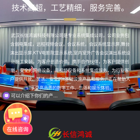
技术高超，工艺精细，服务完善。
武汉长信鸿诚科技有限公司是专业系统集成公司，公司业务包
含弱电集成，远程视频会议，会议系统，会议系统显示屏,舞台
演出显示屏,KTV电影院显示系统,室内室外广告会议演出系统设
计施工安装。为客户创造价值。携手合作伙伴，为客户提供创
新、安全的网络设备，音视频设备和系统集成服务，为行业客
户提供开放、灵活、安全的it基础设施产品和服务，正在帮助人
们享受高品质的数字工作、生活和娱乐体验。
可以介绍下你们的产品么？