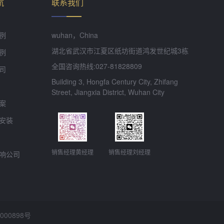
航
联系我们
例
wuhan，China
湖北省武汉市江夏区纸坊街道鸿发世纪城3栋
例
全国咨询热线:027-81828809
司
Building 3, Hongfa Century City, Zhifang
Street, Jiangxia District, Wuhan City
案
安装
销售经理黄经理
销售经理刘经理
响公司
000898
号