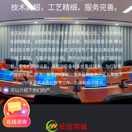
技术高超，工艺精细，服务完善。
武汉长信鸿诚科技有限公司是专业系统集成公司，公司业务包
含弱电集成，远程视频会议，会议系统，会议系统显示屏,舞台
演出显示屏,KTV电影院显示系统,室内室外广告会议演出系统设
计施工安装。为客户创造价值。携手合作伙伴，为客户提供创
新、安全的网络设备，音视频设备和系统集成服务，为行业客
户提供开放、灵活、安全的it基础设施产品和服务，正在帮助人
们享受高品质的数字工作、生活和娱乐体验。
可以介绍下你们的产品么？