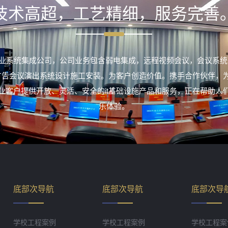
技术高超，工艺精细，服务完善
业系统集成公司，公司业务包含弱电集成，远程视频会议，会议系统
室外广告会议演出系统设计施工安装。为客户创造价值。携手合作伙伴，
业客户提供开放、灵活、安全的it基础设施产品和服务，正在帮助人
乐体验。
底部次导航
底部次导航
底部次导
学校工程案例
学校工程案例
学校工程案