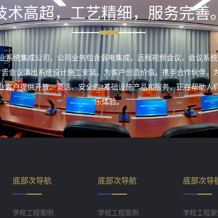
技术高超，工艺精细，服务完善
业系统集成公司，公司业务包含弱电集成，远程视频会议，会议系统
室外广告会议演出系统设计施工安装。为客户创造价值。携手合作伙伴，
业客户提供开放、灵活、安全的it基础设施产品和服务，正在帮助人
乐体验。
底部次导航
底部次导航
底部次导
学校工程案例
学校工程案例
学校工程案