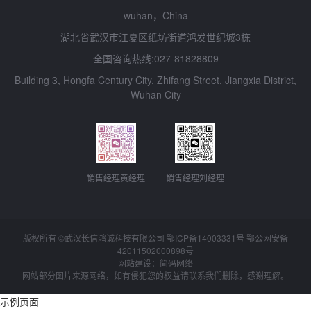
wuhan，China
湖北省武汉市江夏区纸坊街道鸿发世纪城3栋
全国咨询热线:027-81828809
Building 3, Hongfa Century City, Zhifang Street, Jiangxia District,
Wuhan City
销售经理黄经理
销售经理刘经理
版权所有 ©武汉长信鸿诚科技有限公司 鄂ICP备14003331号 鄂公网安备
42011502000898
号
网站建设：简码网络
网站部分图片来源网络，如有侵犯您的权益请联系我们删除，感谢理解。
示例页面