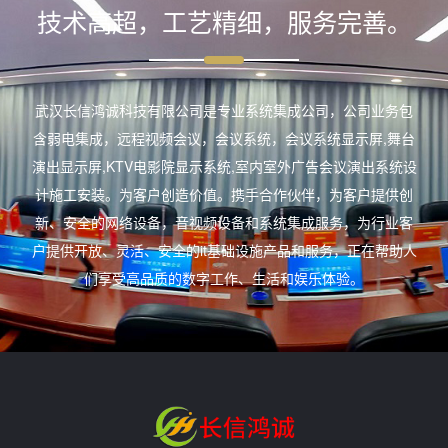
技术高超，工艺精细，服务完善。
武汉长信鸿诚科技有限公司是专业系统集成公司，公司业务包
含弱电集成，远程视频会议，会议系统，会议系统显示屏,舞台
演出显示屏,KTV电影院显示系统,室内室外广告会议演出系统设
计施工安装。为客户创造价值。携手合作伙伴，为客户提供创
新、安全的网络设备，音视频设备和系统集成服务，为行业客
户提供开放、灵活、安全的it基础设施产品和服务，正在帮助人
们享受高品质的数字工作、生活和娱乐体验。