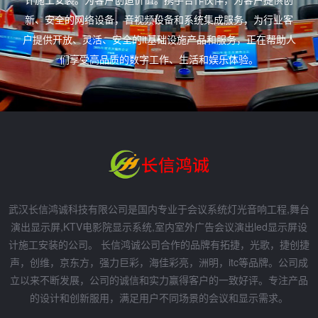
新、安全的网络设备，音视频设备和系统集成服务，为行业客
户提供开放、灵活、安全的it基础设施产品和服务，正在帮助人
们享受高品质的数字工作、生活和娱乐体验。
武汉长信鸿诚科技有限公司是国内专业于会议系统灯光音响工程,舞台
演出显示屏,KTV电影院显示系统,室内室外广告会议演出led显示屏设
计施工安装的公司。 长信鸿诚公司合作的品牌有拓捷，光歌，捷创捷
声，创维，京东方，强力巨彩，海佳彩亮，洲明，itc等品牌。公司成
立以来不断发展，公司的诚信和实力赢得客户的一致好评。专注产品
的设计和创新服用，满足用户不同场景的会议和显示需求。