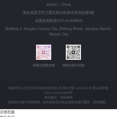
wuhan，China
湖北省武汉市江夏区纸坊街道鸿发世纪城3栋
全国咨询热线:027-81828809
Building 3, Hongfa Century City, Zhifang Street, Jiangxia District,
Wuhan City
销售经理黄经理
销售经理刘经理
版权所有 ©武汉长信鸿诚科技有限公司 鄂ICP备14003331号 鄂公网安备
42011502000898
号
网站建设：简码网络
网站部分图片来源网络，如有侵犯您的权益请联系我们删除，感谢理解。
示例页面