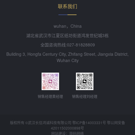
联系我们
wuhan，China
湖北省武汉市江夏区纸坊街道鸿发世纪城3栋
全国咨询热线:027-81828809
Building 3, Hongfa Century City, Zhifang Street, Jiangxia District,
Wuhan City
销售经理黄经理
销售经理刘经理
版权所有 ©武汉长信鸿诚科技有限公司 鄂ICP备14003331号 鄂公网安备
42011502000898
号
网站建设：简码网络