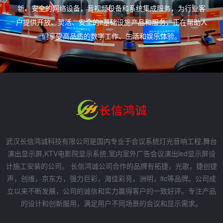
新、安全的网络设备，音视频设备和系统集成服务，为行业客
户提供开放、灵活、安全的it基础设施产品和服务，正在帮助人
们享受高品质的数字工作、生活和娱乐体验。
武汉长信鸿诚科技有限公司是国内专业于会议系统灯光音响工程,舞台
演出显示屏,KTV电影院显示系统,室内室外广告会议演出led显示屏设
计施工安装的公司。 长信鸿诚公司合作的品牌有拓捷，光歌，捷创捷
声，创维，京东方，强力巨彩，海佳彩亮，洲明，itc等品牌。公司成
立以来不断发展，公司的诚信和实力赢得客户的一致好评。专注产品
的设计和创新服用，满足用户不同场景的会议和显示需求。