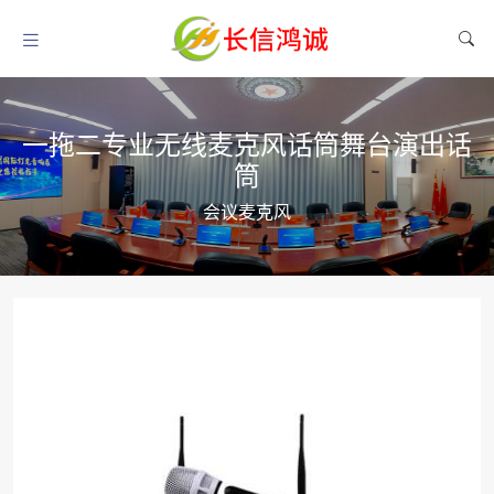
一拖二专业无线麦克风话筒舞台演出话
筒
会议麦克风