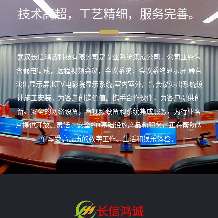
技术高超，工艺精细，服务完善。
武汉长信鸿诚科技有限公司是专业系统集成公司，公司业务包
含弱电集成，远程视频会议，会议系统，会议系统显示屏,舞台
演出显示屏,KTV电影院显示系统,室内室外广告会议演出系统设
计施工安装。为客户创造价值。携手合作伙伴，为客户提供创
新、安全的网络设备，音视频设备和系统集成服务，为行业客
户提供开放、灵活、安全的it基础设施产品和服务，正在帮助人
们享受高品质的数字工作、生活和娱乐体验。