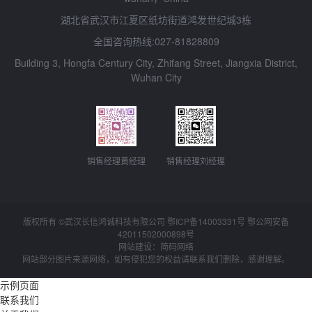
湖北省武汉市江夏区纸坊街道鸿发世纪城3栋
全国咨询热线:027-81828809
Building 3, Hongfa Century City, Zhifang Street, Jiangxia District,
Wuhan City
销售经理黄经理
销售经理刘经理
版权所有 ©武汉长信鸿诚科技有限公司 鄂ICP备14003331号 鄂公网安备
42011502000898
号
网站建设：简码网络
网站部分图片来源网络，如有侵犯您的权益请联系我们删除，感谢理解。
示例页面
联系我们