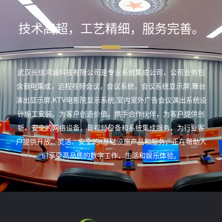
技术高超，工艺精细，服务完善。
武汉长信鸿诚科技有限公司是专业系统集成公司，公司业务包
含弱电集成，远程视频会议，会议系统，会议系统显示屏,舞台
演出显示屏,KTV电影院显示系统,室内室外广告会议演出系统设
计施工安装。为客户创造价值。携手合作伙伴，为客户提供创
新、安全的网络设备，音视频设备和系统集成服务，为行业客
户提供开放、灵活、安全的it基础设施产品和服务，正在帮助人
们享受高品质的数字工作、生活和娱乐体验。