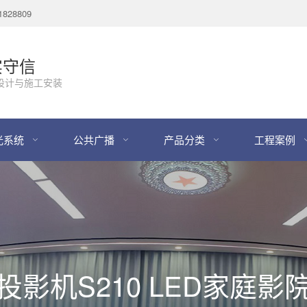
28809
实守信
设计与施工安装
光系统
公共广播
产品分类
工程案例
投影机S210 LED家庭影