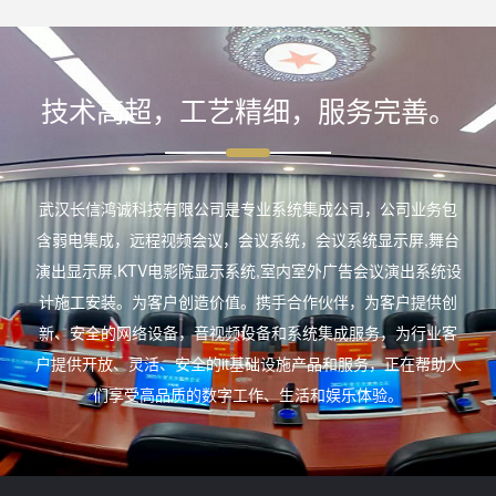
技术高超，工艺精细，服务完善。
武汉长信鸿诚科技有限公司是专业系统集成公司，公司业务包
含弱电集成，远程视频会议，会议系统，会议系统显示屏,舞台
演出显示屏,KTV电影院显示系统,室内室外广告会议演出系统设
计施工安装。为客户创造价值。携手合作伙伴，为客户提供创
新、安全的网络设备，音视频设备和系统集成服务，为行业客
户提供开放、灵活、安全的it基础设施产品和服务，正在帮助人
们享受高品质的数字工作、生活和娱乐体验。