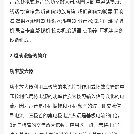
音台;便携式调音台;功率放大器;动圈话筒;电容话筒;无
线话筒;音箱;监听音箱;功放音箱; 超低音箱;均衡器;混响
器;效果器;延时器;压缩器;限幅器;分音器;噪声门;激光唱
机;录音卡座;影碟机;投影机;变调器;点歌器 ;耳机等众多
设备组成。
2.组成设备的简介
功率放大器
功率放大器利用三极管的电流控制作用或场效应管的电
压控制作用将电源的功率转换为按照输入信号变化的电
流。因为声音是不同振幅和 不同频率的波，即交流信
号电流，三极管的集电极电流永远是基极电流的β倍，
β是三极管的交流放大倍数，应用这一点，若将小信号