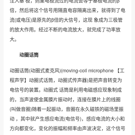
注入基 极，则集电极流过的电流会等于基极电流的β
倍，然后将这个信号用隔直电容隔离出来，就得到了电
流(或电压)是原先的β倍的大信号，这现 象成为三极管
的放大作用。经过不断的电流放大，就完成了功率放
大。
动圈话筒
动圈话筒(动圈式麦克风)(moving-coil microphone 【工
程声学】动圈式话筒，动圈式传声器)是把声音转变为
电信号的装置。动圈式 话筒是利用电磁感应现象制成
的，当声波使金属膜片振动时，连接在膜片上的线圈
(叫做音圈)随着一起振动，音圈在永久磁铁的磁场里振
动 ，其中就产生感应电流(电信号)，感应电流的大小和
方向都变化，变化的振幅和频率由声波决定，这个信号