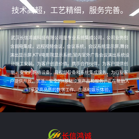
技术高超，工艺精细，服务完善。
武汉长信鸿诚科技有限公司是专业系统集成公司，公司业务包
含弱电集成，远程视频会议，会议系统，会议系统显示屏,舞台
演出显示屏,KTV电影院显示系统,室内室外广告会议演出系统设
计施工安装。为客户创造价值。携手合作伙伴，为客户提供创
新、安全的网络设备，音视频设备和系统集成服务，为行业客
户提供开放、灵活、安全的it基础设施产品和服务，正在帮助人
们享受高品质的数字工作、生活和娱乐体验。